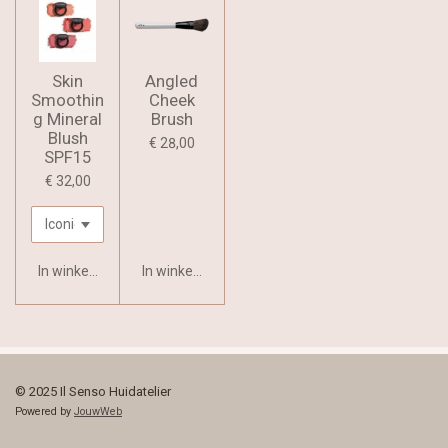
Skin
Angled
Smoothin
Cheek
g Mineral
Brush
Blush
€ 28,00
SPF15
€ 32,00
In winkelwagen
In winkelwagen
© 2025 Il Senso Huidatelier
Powered by
JouwWeb