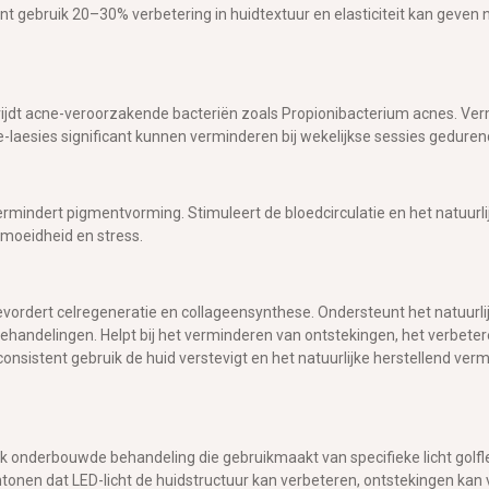
tent gebruik 20–30% verbetering in huidtextuur en elasticiteit kan geven 
trijdt acne-veroorzakende bacteriën zoals Propionibacterium acnes. Ve
ne-laesies significant kunnen verminderen bij wekelijkse sessies gedur
rmindert pigmentvorming. Stimuleert de bloedcirculatie en het natuurlij
rmoeidheid en stress.
bevordert celregeneratie en collageensynthese. Ondersteunt het natuurl
 behandelingen. Helpt bij het verminderen van ontstekingen, het verbete
 consistent gebruik de huid verstevigt en het natuurlijke herstellend ver
 onderbouwde behandeling die gebruikmaakt van specifieke licht golflen
antonen dat LED-licht de huidstructuur kan verbeteren, ontstekingen kan