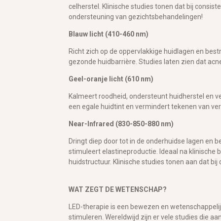
celherstel. Klinische studies tonen dat bij consis
ondersteuning van gezichtsbehandelingen!
Blauw licht (410-460 nm)
Richt zich op de oppervlakkige huidlagen en bes
gezonde huidbarrière. Studies laten zien dat ac
Geel-oranje licht (610 nm)
Kalmeert roodheid, ondersteunt huidherstel en ve
een egale huidtint en vermindert tekenen van ve
Near-Infrared (830-850-880 nm)
Dringt diep door tot in de onderhuidse lagen en 
stimuleert elastineproductie. Ideaal na klinische
huidstructuur. Klinische studies tonen aan dat bij
WAT ZEGT DE WETENSCHAP?
LED-therapie is een bewezen en wetenschappelijk
stimuleren. Wereldwijd zijn er vele studies die a