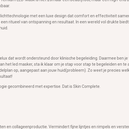
kbaar.
ichttechnologie met een luxe design dat comfort en effectiviteit same
n een ritueel van ontspanning en resultaat. In een wereld vol drukte bied
huid.
lux dat wordt ondersteund door klinische begeleiding. Daarmee ben je v
 het led masker, sta ik klaar om je stap voor stap te begeleiden en te 
lan op, aangepast aan jouw huid(probleem). Zo weet je precies welke st
ultaat!
ologie gecombineerd met expertise. Dat is Skin Complete.
sten en collageenproductie. Vermindert fijne lijntjes en rimpels en verst