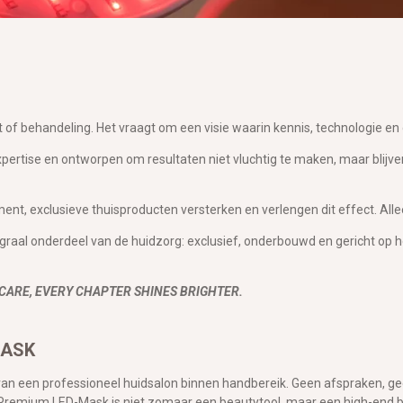
of behandeling. Het vraagt om een visie waarin kennis,
technologie
en
xpertise en ontworpen om resultaten niet vluchtig te maken, maar blijv
ent, exclusieve thuisproducten
versterken en verlengen
dit effect. Al
raal onderdeel van de huidzorg: exclusief, onderbouwd en gericht op h
 CARE, EVERY CHAPTER SHINES BRIGHTER.
MASK
 van een professioneel huidsalon binnen handbereik. Geen afspraken, geen re
Premium LED-Mask is niet zomaar een beautytool, maar een high-end b