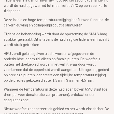
Tijdens een HIFU (High Intensity Focused Ultrasound) behandeling
wordt de huid opgewarmd tot maar liefst 75°C op een zeer korte
tijdspanne.
Deze lokale en hoge temperatuursstijging heeft twee functies: de
celvernieuwing en collageenproductie stimuleren.
Tijdens de behandeling wordt door de opwarming de SMAS-laag
strakker gemaakt. Dit is tevens de huidlaag die tijdens een facelift
wordt strak getrokken.
HIFU zendt geluidsgolven uit die worden afgegeven in de
onderhuidse lederhuid, alleen op focale punten. De weefsels
buiten het doelgebied worden niet verhit, waardoor wordt
voorkomen dat de opperhuid wordt aangetast. Ultrageluid, gericht
op precieze punten, genereert een tijdelijke temperatuurstijging
op de precies gekozen diepte: 1,5 mm, 3 mm en 4,5 mm.
Wanneer de temperatuur in deze huidlagen boven 65°C stijgt (de
drempel voor denaturatie van proteïnen), ontstaat er een
coagulatiezone.
Nieuw weefsel regenereert dit gebied en het wordt elastischer. De