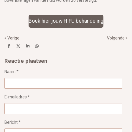
bovenste lagen van de huid worden zo verstevigd.
Boek hier jouw HIFU behandeling
«
Vorige
Volgende
»
D
D
S
D
e
e
h
e
l
e
a
l
Reactie plaatsen
e
l
r
e
n
e
n
Naam *
E-mailadres *
Bericht *