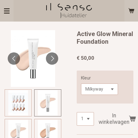
Ga
direct
naar
de
hoofdinhoud
Active Glow Mineral
Foundation
€ 50,00
Kleur
In
winkelwagen