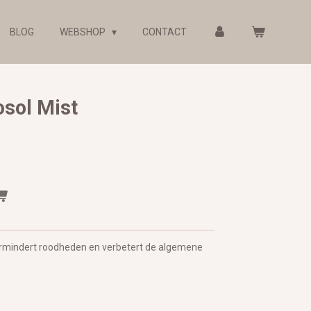
BLOG
WEBSHOP
CONTACT
osol Mist
vermindert roodheden en verbetert de algemene