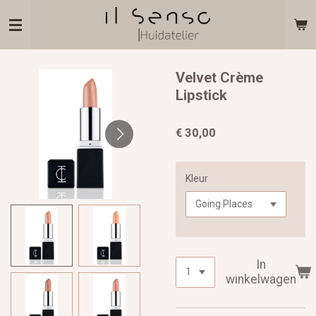
Ga
direct
naar
de
hoofdinhoud
Velvet Crème
Lipstick
€ 30,00
Kleur
In
winkelwagen