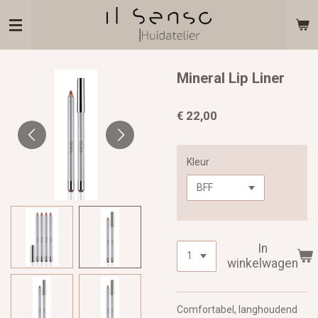
Ga
direct
naar
de
hoofdinhoud
Mineral Lip Liner
€ 22,00
Kleur
In
winkelwagen
Comfortabel, langhoudend