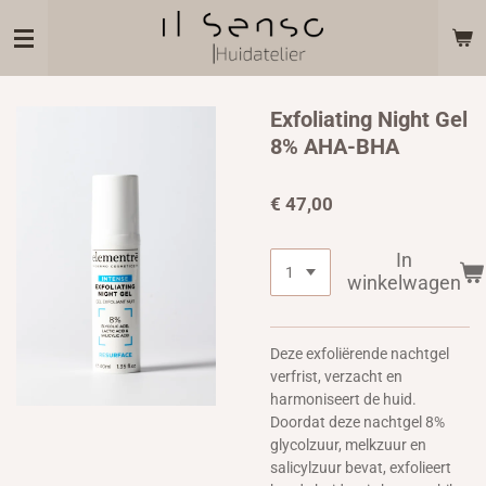
Ga
direct
naar
de
hoofdinhoud
Exfoliating Night Gel
8% AHA-BHA
€ 47,00
In
winkelwagen
Deze exfoliërende nachtgel
verfrist, verzacht en
harmoniseert de huid.
Doordat deze nachtgel 8%
glycolzuur, melkzuur en
salicylzuur bevat, exfolieert