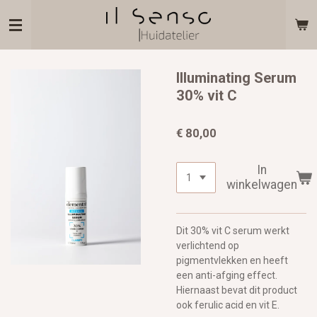
Ga
direct
naar
de
hoofdinhoud
Illuminating Serum
30% vit C
€ 80,00
In
winkelwagen
Dit 30% vit C serum werkt
verlichtend op
pigmentvlekken en heeft
een anti-afging effect.
Hiernaast bevat dit product
ook ferulic acid en vit E.