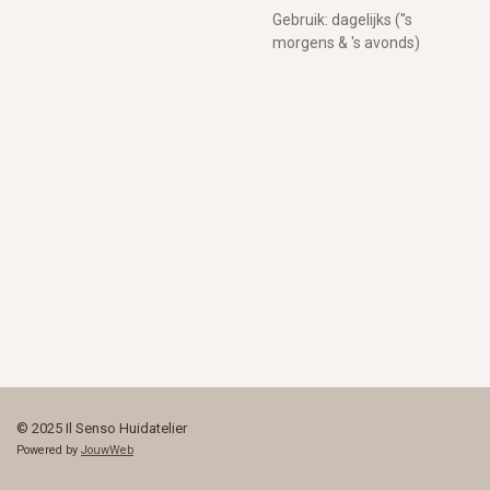
Gebruik: dagelijks (''s
morgens & 's avonds)
© 2025 Il Senso Huidatelier
Powered by
JouwWeb