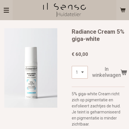
Ga
direct
naar
de
hoofdinhoud
Radiance Cream 5%
giga-white
€ 60,00
In
winkelwagen
5% giga-white Cream richt
zich op pigmentatie en
exfolieert zachtjes de huid.
Je teint is geharmoniseerd
en pigmentatie is minder
zichtbaar.